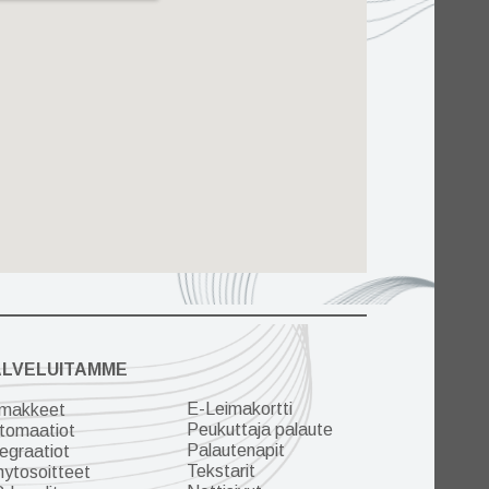
ALVELUITAMME
E-Leimakortti
makkeet
Peukuttaja palaute
tomaatiot
Palautenapit
tegraatiot
Tekstarit
hytosoitteet