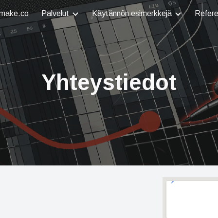
make.co
Palvelut
Käytännön esimerkkejä
Refere
ip to main content
Skip to navigat
Yhteystiedot