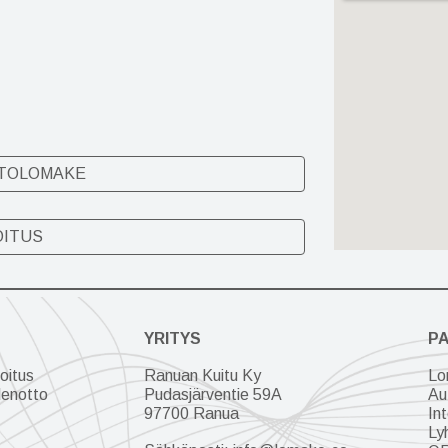
TOLOMAKE
OITUS
YRITYS
P
oitus
Ranuan Kuitu Ky
Lo
enotto
Pudasjärventie 59A
Au
97700 Ranua
In
Ly