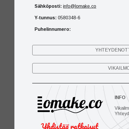
Sähköposti:
info@lomake.co
Y-tunnus:
0580348-6
Puhelinnumero:
YHTEYDENOT
VIKAILM
INFO
Vikailm
Yhteyd
Yhdistää ratkaisut