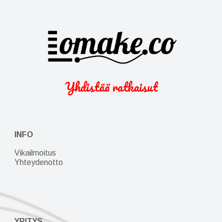
Yhdistää ratkaisut
INFO
Vikailmoitus
Yhteydenotto
YRITYS