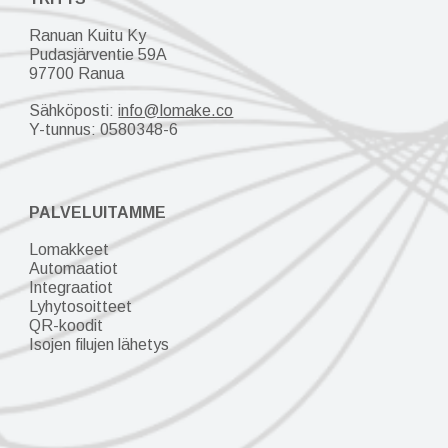
Ranuan Kuitu Ky
Pudasjärventie 59A
97700 Ranua
Sähköposti:
info@lomake.co
Y-tunnus:
0580348-6
PALVELUITAMME
Lomakkeet
Automaatiot
Integraatiot
Lyhytosoitteet
QR-koodit
Isojen filujen lähetys