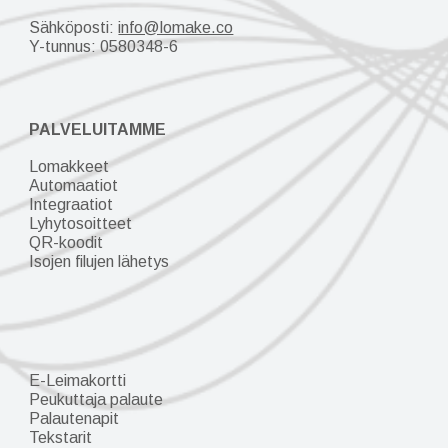
Sähköposti:
info@lomake.co
Y-tunnus:
0580348-6
PALVELUITAMME
Lomakkeet
Automaatiot
Integraatiot
Lyhytosoitteet
QR-koodit
Isojen filujen lähetys
E-Leimakortti
Peukuttaja palaute
Palautenapit
Tekstarit