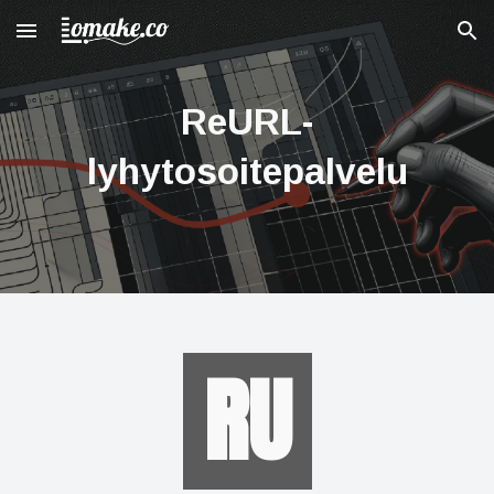
Skip to main content
Skip to navigation
ReURL-
lyhytosoitepalvelu
RU