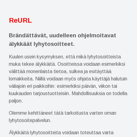
ReURL
Brändättävät, uudelleen ohjelmoitavat
älykkäät lyhytosoitteet.
Kuulen
usein
kysymyksen, että mikä
lyhytosoitteista
muka tekee älykkäitä. Osoitteissa voidaan esimerkiksi
välittää monenlaista tietoa, sulkea ja esitäyttää
lomakkeita.
Niillä v
oidaan myös
o
hjata käyttäjä halutuin
väliajoin eri paikk
oihin:
esimerkiksi päivän, viikon tai
kuukauden tarjoustuot
teisiin
. Mahdollisuuksia on todella
paljon.
Olemme kehittäneet tätä tarkoitusta varten oman
lyhytosoitepalvelun.
Älykkäitä lyhytosoitteita voidaan toteuttaa varta