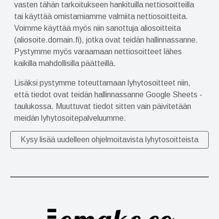
vasten tähän tarkoitukseen hankituilla nettiosoitteilla
tai käyttää omistamiamme valmiita nettiosoitteita.
Voimme käyttää myös n
iin sanottuja
aliosoitteita
(aliosoite.domain.fi), jotka o
vat
teidän hallinnassanne.
Pystymme myös varaamaan nettiosoitteet lähes
kaikilla mahdollisilla päätteillä.
Lisäksi p
ystymm
e
toteuttamaan lyhytosoitteet niin,
että tiedot o
vat
teidän hallinnassanne Google Sheets -
taulukossa
.
M
uuttuvat tiedot sitten vain päivitetään
meidän lyhytosoitepalveluu
mme
.
Kysy lisää uudelleen ohjelmoitavista lyhytosoitteista