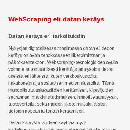
WebScraping eli datan keräys
Datan keräys eri tarkoituksiin
Nykyajan digitaalisessa maailmassa datan eli tiedon
keräys on avain tehokkaaseen liiketoimintaan ja
päätöksentekoon. Webscraping-teknologioiden avulla
voimme automaattisesti kerätä ja analysoida tietoa
useista eri lähteistä, kuten verkkosivustoilta,
hakukoneista ja sosiaalisen median alustoilta. Tämä
mahdollistaa asiakasliidien keräämisen, kilpailijoiden
seurannan, markkinatutkimuksen, hinnoitteluanalyysin,
tuotevertailut sekä muiden liiketoimintakriittisten
tietojen nopean ja tarkan keräämisen.
Datan keräystä voidaan käyttää myös
kertaluonteisesti siirtämään dataa palvelusta toiseen